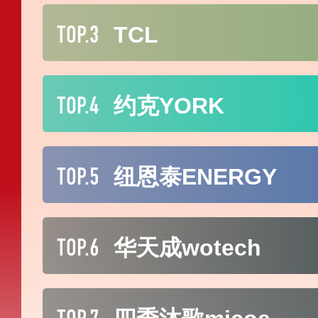
TOP.3
TCL
TOP.4
约克YORK
TOP.5
纽恩泰ENERGY
TOP.6
华天成wotech
TOP.7