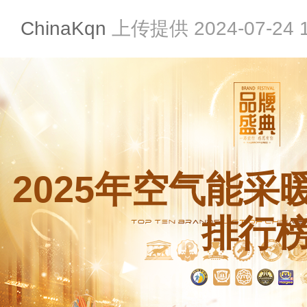
ChinaKqn
上传提供 2024-07-24 1
2025年空气能采
排行