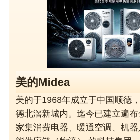
美的Midea
美的于1968年成立于中国顺德
德北滘新城内。迄今已建立遍布
家集消费电器、暖通空调、机器