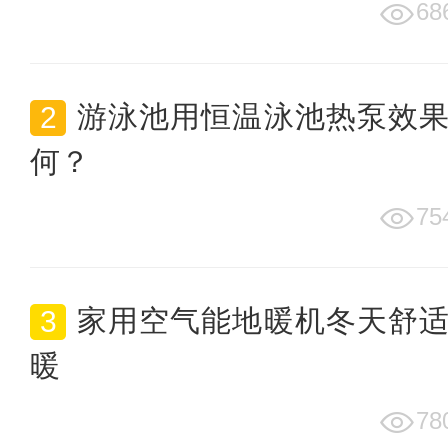
68
游泳池用恒温泳池热泵效
何？
75
家用空气能地暖机冬天舒
暖
78