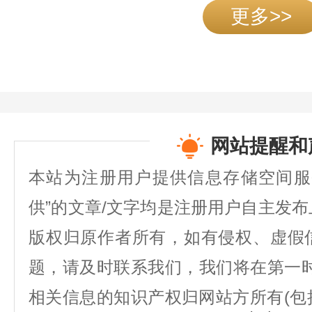
更多
>>
网站提醒和
本站为注册用户提供信息存储空间服
供”的文章/文字均是注册用户自主发
版权归原作者所有，如有侵权、虚假
题，请及时联系我们，我们将在第一
相关信息的知识产权归网站方所有(包