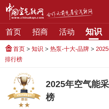
知识
首页
招商
活动
首页
>
知识
>
热泵-十大-品牌
>
20
排行榜
2025年空气能
榜
★★