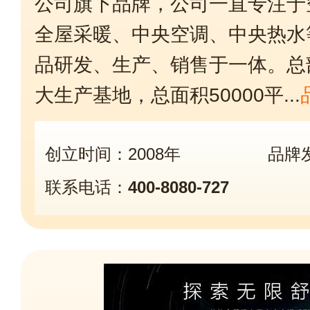
公司旗下品牌，公司一直专注于
全屋采暖、中央空调、中央热水
品研发、生产、销售于一体。总
大生产基地，总面积50000平...
创立时间：2008年
品牌
联系电话：
400-8080-727