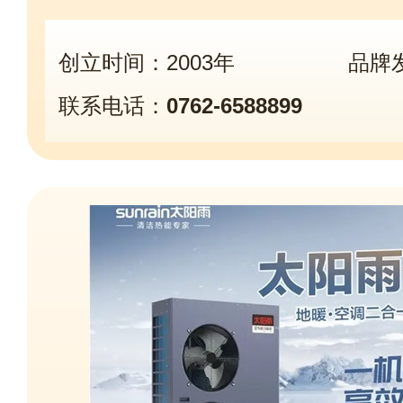
创立时间：2003年
品牌
联系电话：
0762-6588899