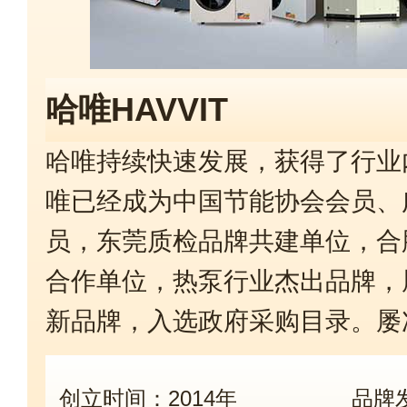
哈唯HAVVIT
哈唯持续快速发展，获得了行业
唯已经成为中国节能协会会员、
员，东莞质检品牌共建单位，合
合作单位，热泵行业杰出品牌，
新品牌，入选政府采购目录。屡次荣
创立时间：2014年
品牌