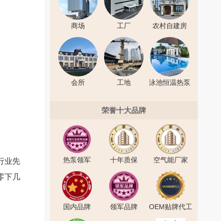
商场
工厂
农村自建房
会所
工地
泳池恒温热泵
荣誉十大品牌
热泵领军
十年质保
空气能厂家
行业先
零下几
国内品牌
领军品牌
OEM贴牌代工