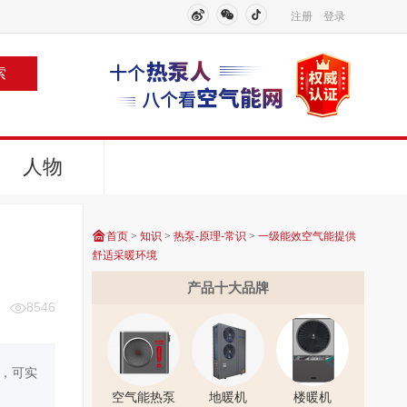
注册
登录
索
人物
首页
>
知识
>
热泵-原理-常识
>
一级能效空气能提供
舒适采暖环境
产品十大品牌
8546
，可实
空气能热泵
地暖机
楼暖机