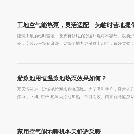
工地空气能热泵，灵活适配，为临时营地提
建筑工地的临时营地，要想有舒服的冷暖环境可不容易。以前
备，安装起来特别麻烦，要搬个地方更是难上加难，费好大劲
工地这种经常换地方、讲究实惠的地方。不过，现在有了工地
游泳池用恒温泳池热泵效果如何？
夏天游泳热，泳游池馆迎来客流高峰。为了吸引客户，经营者
焦点，它利用空气热量为泳池加热，节能高效。内置智能监控
泳池水清洁。广泛应用于体育场馆等多个领域，获得好评。
家用空气能地暖机冬天舒适采暖