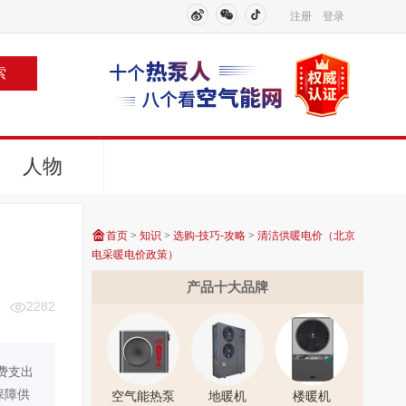
注册
登录
索
人物
首页
>
知识
>
选购-技巧-攻略
>
清洁供暖电价（北京
电采暖电价政策）
产品十大品牌
2282
费支出
保障供
空气能热泵
地暖机
楼暖机