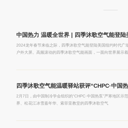
中国热力 温暖全世界 | 四季沐歌空气能登
2024龙年春节来临之际，四季沐歌空气能登陆美国纽约时代广场
户外大屏。高频滚动的四季沐歌空气能画面，一面向世界展示
球华人发出龙年新春问候，将祝福与喜悦传递到每一个角落。
四季沐歌空气能温暖驿站获评“CHPC·中国
2月7日，由中国制冷学会组织的“CHPC·中国热泵”严寒地区
界、松花江冰雪嘉年华、索菲亚教堂的四季沐歌空气