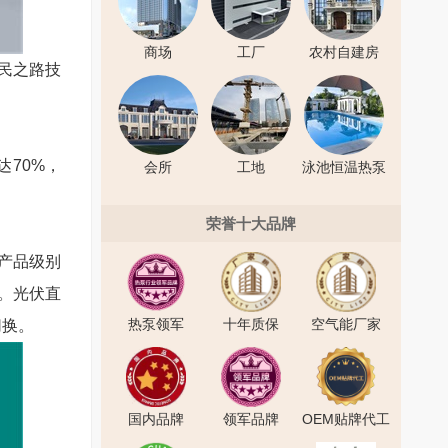
商场
工厂
农村自建房
民之路技
达
70%
，
会所
工地
泳池恒温热泵
荣誉十大品牌
产品级别
。光伏直
热泵领军
十年质保
空气能厂家
切换。
国内品牌
领军品牌
OEM贴牌代工