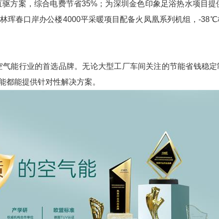
直驱方案，综合电费节省
35%
；为深圳金色印象足浴热水项目提
林珲春口岸办公楼
4000
平采暖项目配备火凤凰系列机组，
-38℃
空气能行业的首选品牌。无论大型工厂车间关注的节能省钱稳定
能都能提供针对性解决方案。