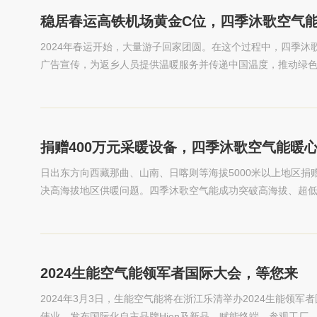
稳居春运高铁机场黄金C位，四季沐歌空气
2024年春运开始，大量游子回家团圆。在这个过程中，四季沐
广告宣传，为返乡人员提供温暖服务并传递中国温度，推动绿
捐赠400万元采暖设备，四季沐歌空气能暖
日出东方向西藏那曲、山南、日喀则等海拔5000米以上地区捐
决高海拔地区供暖问题。四季沐歌空气能成功突破高海拔、超低
解决方案，也为空气能行业在高海拔和极寒地区的采暖技术研
2024生能空气能领军者国际大会，等您来
2024年3月3日，生能空气能将在浙江乐清举办2024生能领
伟业，发布国际化自主品牌Hien及新品，赋能终端，参观工厂