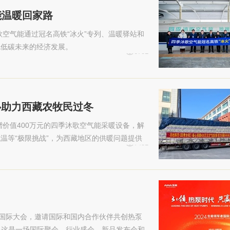
能温暖回家路
歌空气能通过冠名高铁“冰火”专列、温暖驿站和
色低碳未来的经济发展。
6781
心助力西藏农牧民过冬
赠价值400万元的四季沐歌空气能采暖设备，解
温等“极限挑战”，为西藏地区的供暖问题提供
7451
究提供有益参考。
军者国际大会，邀请国际和国内合作伙伴共创热泵
。这是一场国际聚会、行业盛会、新品发布会和