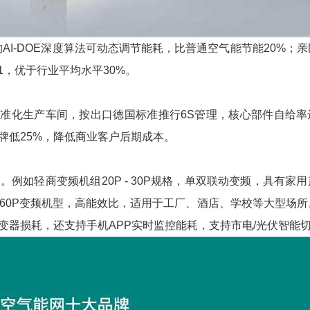
的
AI-DOE
深度算法可动态调节能耗，比普通空气能节能
20%
；亲
1
，优于行业平均水平
30%
。
标准化生产车间，按出口德国标准推行
6S
管理，核心部件自给率
牌低
25%
，降低商业客户后期成本。
列。例如轻商变频机组
20P - 30P
规格，单双联动变频，具有家用
60P
变频机型，高能效比，适用于工厂、酒店、学校等大型场所
变器损耗，还支持手机
APP
实时监控能耗，支持市电
/
光伏智能