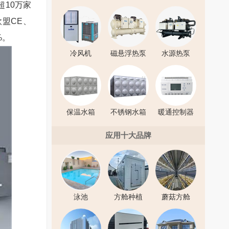
超
10
万家
欧盟
CE
、
%
。
冷风机
磁悬浮热泵
水源热泵
保温水箱
不锈钢水箱
暖通控制器
应用十大品牌
泳池
方舱种植
蘑菇方舱