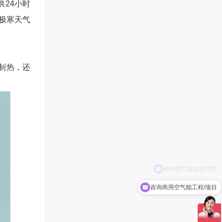
供
24
小时
极寒天气
制热，还
咨询商用空气能工程/项目