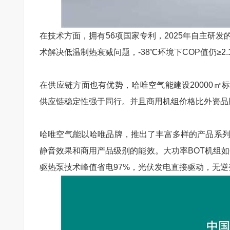
在技术方面，拥有
56
项国家专利，
2025
年自主研发
术解决低温制热衰减问题，
-38
℃环境下
COP
值仍≥
2.
在供应链方面也有优势，哈唯空气能建设
20000
㎡
供应链稳定性强于同行。并且商用机组价格比外资品
哈唯空气能以哈唯品牌，推出了丰富多样的产品系
静音效果和商用产品级别的能效。大功率
BOT
机组如
驱热泵技术峰值省电
97%
，光伏发电直接驱动，无逆