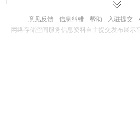
图表、著作权、商标权、为用户提供的
意见反馈
信息纠错
帮助
入驻提交
不得抄袭或使用。
网络存储空间服务信息资料自主提交发布展示